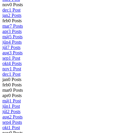
nov
0
Posts
dec
1
Post
jan
2
Posts
feb
0
Posts
mar
7
Posts
apr
3
Posts
máj
5
Posts
jún
4
Posts
júl
7
Posts
aug
3
Posts
sep
1
Post
okt
4
Posts
nov
1
Post
dec
1
Post
jan
0
Posts
feb
0
Posts
mar
0
Posts
apr
0
Posts
máj
1
Post
jún
1
Post
júl
2
Posts
aug
2
Posts
sep
4
Posts
okt
1
Post
nov
0
Posts