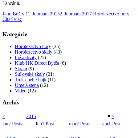
Tanzánii.
Jano Bušfy
11. februára 2015
2. februára 2017
Horolezectvo hory
Čítať viac
Kategórie
Horolezectvo hory
(35)
Horolezectvo skaly
(43)
Iné aktivity
(25)
Klub HK Direct Bytča
(6)
Skialp
(9)
Súľovské skaly
(21)
Trek / beh / bajk
(11)
Umelá stena
(12)
Video
(12)
Archív
<
2015
▼
>
jan
2
Posts
feb
1
Post
mar
2
Posts
apr
1
Post