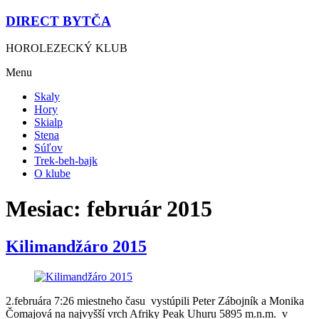
DIRECT BYTČA
HOROLEZECKÝ KLUB
Menu
Skaly
Hory
Skialp
Stena
Súľov
Trek-beh-bajk
O klube
Mesiac:
február 2015
Kilimandžáro 2015
2.februára 7:26 miestneho času vystúpili Peter Zábojník a Monika
Čomajová na najvyšší vrch Afriky Peak Uhuru 5895 m.n.m. v