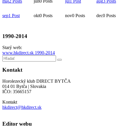
máj
2
Posts
jún
0
Posts
júl
1
Post
aug
3
Posts
sep
1
Post
okt
0
Posts
nov
0
Posts
dec
0
Posts
1990-2014
Starý web:
www.hkdirect.sk 1990-2014
Kontakt
Horolezecký klub DIRECT BYTČA
014 01 Bytča | Slovakia
IČO: 35665157
Kontakt
hkdirect@hkdirect.sk
Editor webu