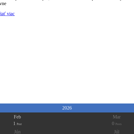
avne
tať viac
2026
Feb
Mar
1
0
Post
Posts
Jún
Júl