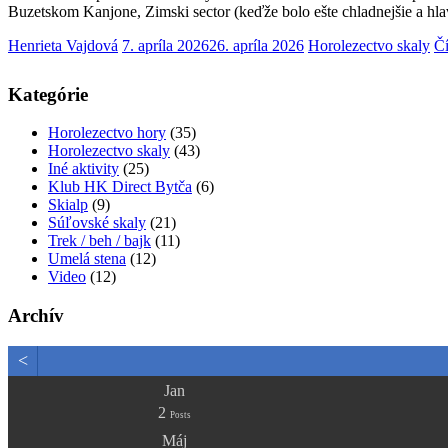
Buzetskom Kanjone, Zimski sector (keďže bolo ešte chladnejšie a hl
Henrieta Vajdová
7. apríla 2026
26. apríla 2026
Horolezectvo skaly
Čí
Kategórie
Horolezectvo hory
(35)
Horolezectvo skaly
(43)
Iné aktivity
(25)
Klub HK Direct Bytča
(6)
Skialp
(9)
Súľovské skaly
(21)
Trek / beh / bajk
(11)
Umelá stena
(12)
Video
(12)
Archív
<
Jan
2
Posts
Máj