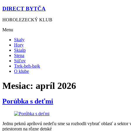
DIRECT BYTČA
HOROLEZECKÝ KLUB
Menu
Skaly
Hory
Skialp
Stena
Súľov
Trek-beh-bajk
O klube
Mesiac:
apríl 2026
Porúbka s deťmi
Jednu peknú aprílovú nedeľu sme sa rozhodli vybrať oblasť a sektor 
priestorom na rôzne detské