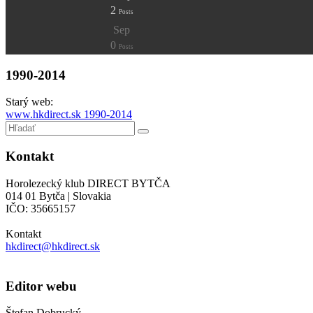
2
Posts
Sep
0
Posts
1990-2014
Starý web:
www.hkdirect.sk 1990-2014
Kontakt
Horolezecký klub DIRECT BYTČA
014 01 Bytča | Slovakia
IČO: 35665157
Kontakt
hkdirect@hkdirect.sk
Editor webu
Štefan Dobrucký