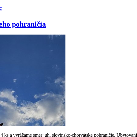
c
eho pohraničia
 ks a vyrážame smer juh, slovinsko-chorvátske pohraničie. Ubytovani