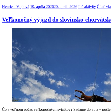
Henrieta Vajdová
19. apríla 2026
20. apríla 2026
Iné aktivity
Čítať via
Veľkonočný výjazd do slovinsko-chorvátsk
Čo s voľnom počas veľkonočných sviatkov? Sadáme do auta v počte 4