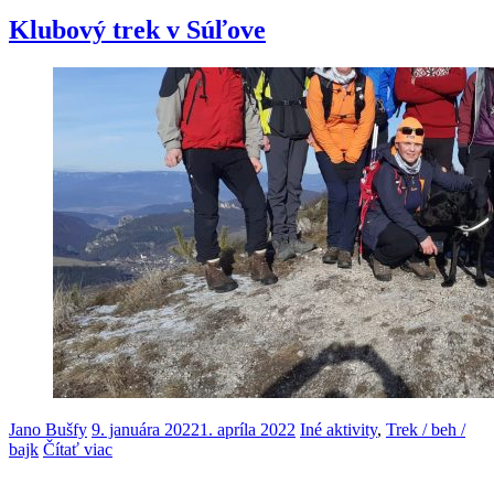
Klubový trek v Súľove
Jano Bušfy
9. januára 2022
1. apríla 2022
Iné aktivity
,
Trek / beh /
bajk
Čítať viac