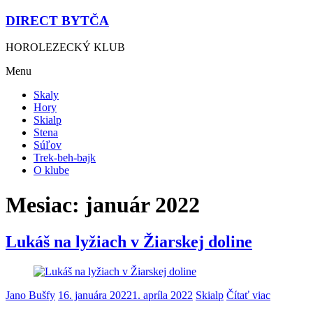
DIRECT BYTČA
HOROLEZECKÝ KLUB
Menu
Skaly
Hory
Skialp
Stena
Súľov
Trek-beh-bajk
O klube
Mesiac:
január 2022
Lukáš na lyžiach v Žiarskej doline
Jano Bušfy
16. januára 2022
1. apríla 2022
Skialp
Čítať viac