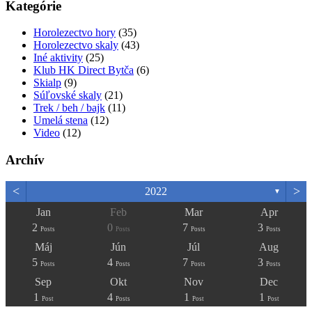
Kategórie
Horolezectvo hory
(35)
Horolezectvo skaly
(43)
Iné aktivity
(25)
Klub HK Direct Bytča
(6)
Skialp
(9)
Súľovské skaly
(21)
Trek / beh / bajk
(11)
Umelá stena
(12)
Video
(12)
Archív
<
>
2022
▼
Jan
Feb
Mar
Apr
2
0
7
3
Posts
Posts
Posts
Posts
Máj
Jún
Júl
Aug
5
4
7
3
Posts
Posts
Posts
Posts
Sep
Okt
Nov
Dec
1
4
1
1
Post
Posts
Post
Post