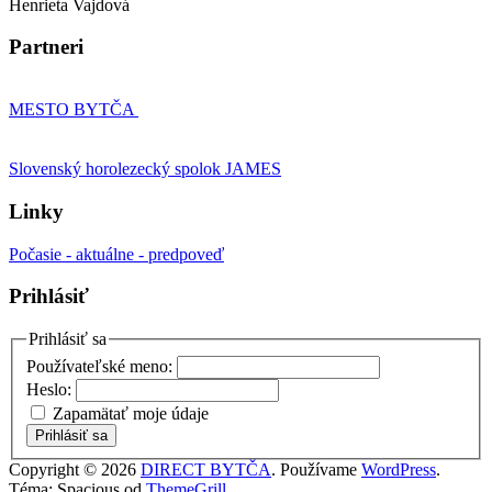
Henrieta Vajdová
Partneri
MESTO BYTČA
Slovenský horolezecký spolok JAMES
Linky
Počasie - aktuálne - predpoveď
Prihlásiť
Prihlásiť sa
Používateľské meno:
Heslo:
Zapamätať moje údaje
Prihlásiť sa
Copyright © 2026
DIRECT BYTČA
. Používame
WordPress
.
Téma: Spacious od
ThemeGrill
.