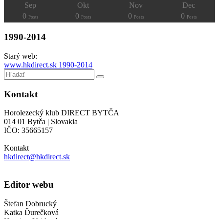
Sep
Okt
Nov
Dec
0
0
0
0
Posts
Posts
Posts
Posts
1990-2014
Starý web:
www.hkdirect.sk 1990-2014
Kontakt
Horolezecký klub DIRECT BYTČA
014 01 Bytča | Slovakia
IČO: 35665157
Kontakt
hkdirect@hkdirect.sk
Editor webu
Štefan Dobrucký
Katka Ďurečková