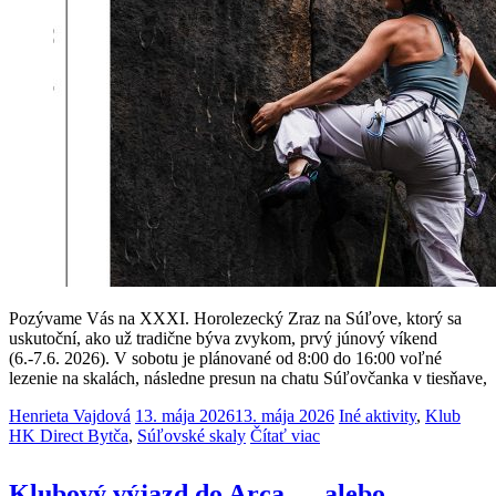
Pozývame Vás na XXXI. Horolezecký Zraz na Súľove, ktorý sa
uskutoční, ako už tradične býva zvykom, prvý júnový víkend
(6.-7.6. 2026). V sobotu je plánované od 8:00 do 16:00 voľné
lezenie na skalách, následne presun na chatu Súľovčanka v tiesňave,
Henrieta Vajdová
13. mája 2026
13. mája 2026
Iné aktivity
,
Klub
HK Direct Bytča
,
Súľovské skaly
Čítať viac
Klubový výjazd do Arca … alebo