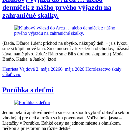
denníček z nášho prvého výjazdu na
zahraničné skalky.
(Dada, Džaro) 1.deň: príchod na ubytko, nákupný deň – ja s Ivkou
sme si kúpili nové laná. Sme unesení z lezeckých obchodov, úžasná
káva, nanič pivo. 2.deň: Ráno sme išli s druhou skupinou ( Moňa,
Braňo, Katka a Janko), ktorí
Henrieta Vajdová
2. mája 2026
6. mája 2026
Horolezectvo skaly
Čítať viac
Porúbka s deťmi
Jednu peknú aprílovú nedeľu sme sa rozhodli vybrať oblasť a sektor
vhodný aj pre deti a trošku sa im povenovať. Voľba bola jasná –
Lietačky v Porúbke. Ľahké cesty na jednom mieste s ohniskom,
riečkou a priestorom na rôzne detské