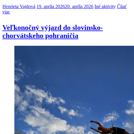
Henrieta Vajdová
19. apríla 2026
20. apríla 2026
Iné aktivity
Čítať
viac
Veľkonočný výjazd do slovinsko-
chorvátskeho pohraničia