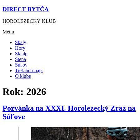
DIRECT BYTČA
HOROLEZECKÝ KLUB
Menu
Skaly
Hory
Skialp
Stena
Súľov
Trek-beh-bajk
O klube
Rok:
2026
Pozvánka na XXXI. Horolezecký Zraz na
Súľove