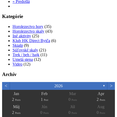
« Predošlá
Kategórie
Horolezectvo hory
(35)
Horolezectvo skaly
(43)
Iné aktivity
(25)
Klub HK Direct Bytča
(6)
Skialp
(9)
Súľovské skaly
(21)
Trek / beh / bajk
(11)
Umelá stena
(12)
Video
(12)
Archív
<
>
2026
▼
Jan
Feb
Mar
Apr
2
1
0
2
Posts
Post
Posts
Posts
Máj
Jún
Júl
Aug
2
0
0
0
Posts
Posts
Posts
Posts