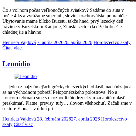
Čo s voľnom počas veľkonočných sviatkov? Sadáme do auta v
počte 4 ks a vyrážame smer juh, slovinsko-chorvátske pohraničie.
Ubytovanie máme blízko Buzetu, takže hneď prvý lezecký deň
trávime v Buzetskom Kanjone, Zimski sector (keďže bolo ešte
chladnejšie a hlavne
Henrieta Vajdová
7. apríla 2026
26. apríla 2026
Horolezectvo skaly
Čítať viac
Leonidio
… jedna z najznámejších gréckych lezeckých oblastí, nachádzajúca
sa na východnom pobreží Peloponézskeho polostrova. No a
koncom februára sme sa rozhodli túto lezecky rozmanitú oblasť
preskúmať. Platne, previsy, tufy… slovom všehochuť. Začali sme v
sektore Elona – v údolí pri
Henrieta Vajdová
28. februára 2026
27. apríla 2026
Horolezectvo
skaly
Čítať viac