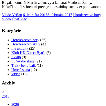
Bugala, kamarát Martin z Trnavy a kamarát Vlado zo Žiliny.
Nakoľko boli v hrebeni preveje a nestabilný sneh v exponovanom
Vlado Vričan
6. februára 2016
6. februára 2017
Horolezectvo hory
,
Video
Čítať viac
Kategórie
Horolezectvo hory
(35)
Horolezectvo skaly
(43)
Iné aktivity
(25)
Klub HK Direct Bytča
(6)
Skialp
(9)
Súľovské skaly
(21)
Trek / beh / bajk
(11)
Umelá stena
(12)
Video
(12)
Archív
<
2016
2026