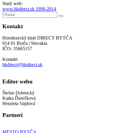
Starý web:
www.hkdirect.sk 1990-2014
Kontakt
Horolezecký klub DIRECT BYTČA
014 01 Bytča | Slovakia
IČO: 35665157
Kontakt
hkdirect@hkdirect.sk
Editor webu
Štefan Dobrucký
Katka Ďurečková
Henrieta Vajdová
Partneri
MESTO BYTČA