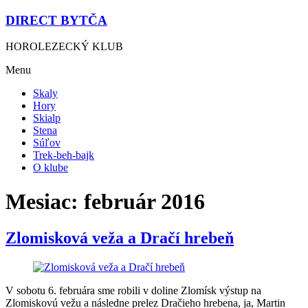
DIRECT BYTČA
HOROLEZECKÝ KLUB
Menu
Skaly
Hory
Skialp
Stena
Súľov
Trek-beh-bajk
O klube
Mesiac:
február 2016
Zlomisková veža a Dračí hrebeň
V sobotu 6. februára sme robili v doline Zlomísk výstup na
Zlomiskovú vežu a následne prelez Dračieho hrebena, ja, Martin