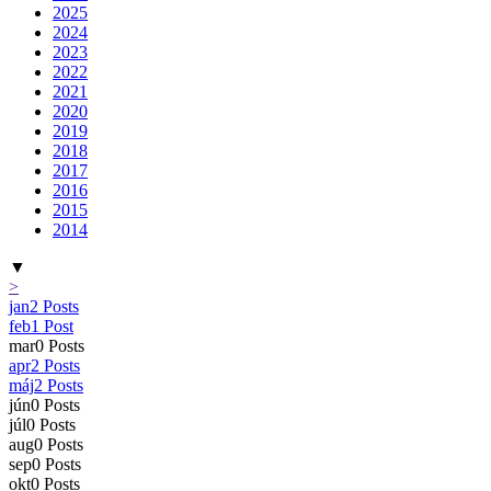
2025
2024
2023
2022
2021
2020
2019
2018
2017
2016
2015
2014
▼
>
jan
2
Posts
feb
1
Post
mar
0
Posts
apr
2
Posts
máj
2
Posts
jún
0
Posts
júl
0
Posts
aug
0
Posts
sep
0
Posts
okt
0
Posts