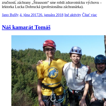
zručností, záchrany „Štrausom“ sme robili zdravotnícku výchovu –
lektorka Lucka Dobrucká (profesionálna záchranárka).
Jano Bušfy
4. júna 2017
26. januára 2018
Iné aktivity
Čítať viac
Náš kamarát Tomáš