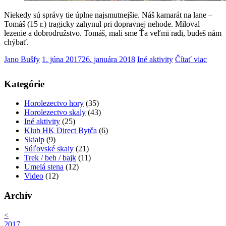
Niekedy sú správy tie úplne najsmutnejšie. Náš kamarát na lane –
Tomáš (15 r.) tragicky zahynul pri dopravnej nehode. Miloval
lezenie a dobrodružstvo. Tomáš, mali sme Ťa veľmi radi, budeš nám
chýbať.
Jano Bušfy
1. júna 2017
26. januára 2018
Iné aktivity
Čítať viac
Kategórie
Horolezectvo hory
(35)
Horolezectvo skaly
(43)
Iné aktivity
(25)
Klub HK Direct Bytča
(6)
Skialp
(9)
Súľovské skaly
(21)
Trek / beh / bajk
(11)
Umelá stena
(12)
Video
(12)
Archív
<
2017