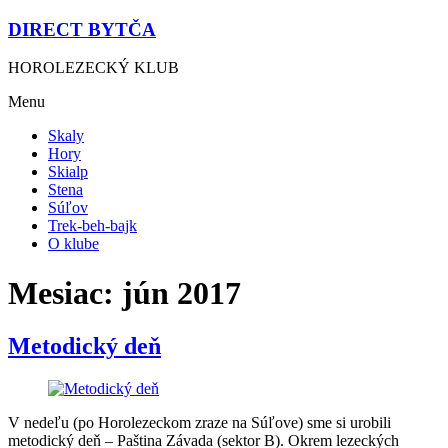
DIRECT BYTČA
HOROLEZECKÝ KLUB
Menu
Skaly
Hory
Skialp
Stena
Súľov
Trek-beh-bajk
O klube
Mesiac:
jún 2017
Metodický deň
V nedeľu (po Horolezeckom zraze na Súľove) sme si urobili
metodický deň – Paština Závada (sektor B). Okrem lezeckých