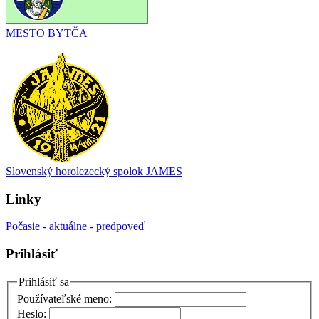
MESTO BYTČA
Slovenský horolezecký spolok JAMES
Linky
Počasie - aktuálne - predpoveď
Prihlásiť
Prihlásiť sa
Používateľské meno:
Heslo: