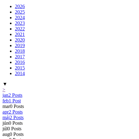
2026
2025
2024
2023
2022
2021
2020
2019
2018
2017
2016
2015
2014
▼
>
jan
2
Posts
feb
1
Post
mar
0
Posts
apr
2
Posts
máj
2
Posts
jún
0
Posts
júl
0
Posts
aug
0
Posts