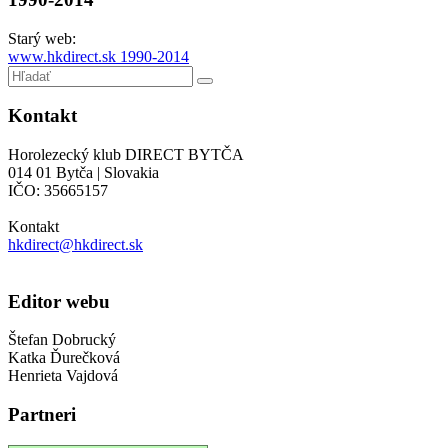
Starý web:
www.hkdirect.sk 1990-2014
Kontakt
Horolezecký klub DIRECT BYTČA
014 01 Bytča | Slovakia
IČO: 35665157
Kontakt
hkdirect@hkdirect.sk
Editor webu
Štefan Dobrucký
Katka Ďurečková
Henrieta Vajdová
Partneri