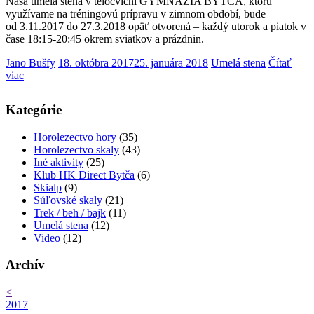
Naša umelá stena v telocvični GYMNÁZIA BYTČA, ktorú
využívame na tréningovú prípravu v zimnom období, bude
od 3.11.2017 do 27.3.2018 opäť otvorená – každý utorok a piatok v
čase 18:15-20:45 okrem sviatkov a prázdnin.
Jano Bušfy
18. októbra 2017
25. januára 2018
Umelá stena
Čítať
viac
Kategórie
Horolezectvo hory
(35)
Horolezectvo skaly
(43)
Iné aktivity
(25)
Klub HK Direct Bytča
(6)
Skialp
(9)
Súľovské skaly
(21)
Trek / beh / bajk
(11)
Umelá stena
(12)
Video
(12)
Archív
<
2017