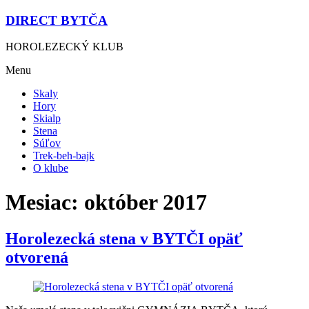
DIRECT BYTČA
HOROLEZECKÝ KLUB
Menu
Skaly
Hory
Skialp
Stena
Súľov
Trek-beh-bajk
O klube
Mesiac:
október 2017
Horolezecká stena v BYTČI opäť
otvorená