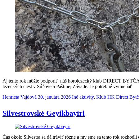
Aj tento rok môžte podporiť náš horolezecký klub DIRECT BYTČA prí
lezeckých ciest v Súľove a Paštinej Závade. Je potrebné vymieňať
Henrieta Vajdová
30. januára 2026
Iné aktivity
,
Klub HK Direct Bytč
Silvestrovské Geyikbayiri
Čas okolo Silvestra sa dá tráviť rôzne a my sme sa tento rok rozhodli 