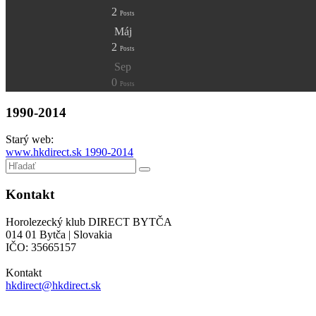
2
Posts
Máj
2
Posts
Sep
0
Posts
1990-2014
Starý web:
www.hkdirect.sk 1990-2014
Kontakt
Horolezecký klub DIRECT BYTČA
014 01 Bytča | Slovakia
IČO: 35665157
Kontakt
hkdirect@hkdirect.sk