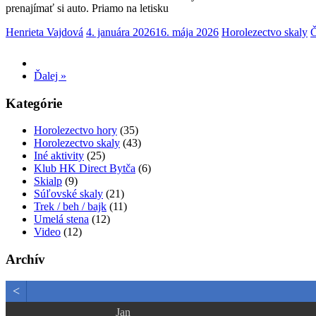
prenajímať si auto. Priamo na letisku
Henrieta Vajdová
4. januára 2026
16. mája 2026
Horolezectvo skaly
Č
Ďalej »
Kategórie
Horolezectvo hory
(35)
Horolezectvo skaly
(43)
Iné aktivity
(25)
Klub HK Direct Bytča
(6)
Skialp
(9)
Súľovské skaly
(21)
Trek / beh / bajk
(11)
Umelá stena
(12)
Video
(12)
Archív
<
Jan