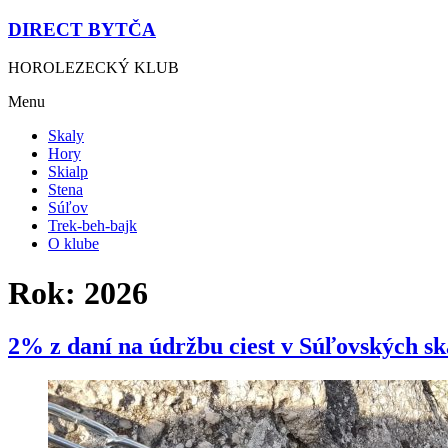
DIRECT BYTČA
HOROLEZECKÝ KLUB
Menu
Skaly
Hory
Skialp
Stena
Súľov
Trek-beh-bajk
O klube
Rok:
2026
2% z daní na údržbu ciest v Súľovských sk