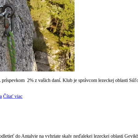
spevkom 2% z vašich daní. Klub je správcom lezeckej oblasti Súľovs
a
Čítať viac
odletieť do Antalyie na vyhriate skaly neďalekej lezeckej oblasti Geyikb