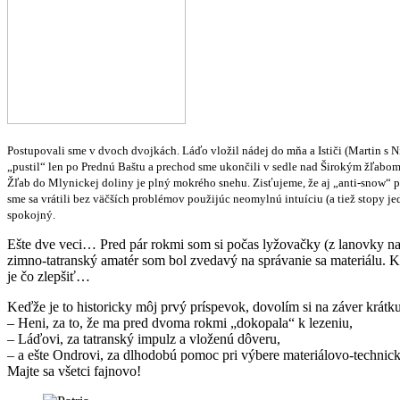
Postupovali sme v dvoch dvojkách. Láďo vložil nádej do mňa a Ističi (Martin s 
„pustil“ len po Prednú Baštu a prechod sme ukončili v sedle nad Širokým žľabom
Žľab do Mlynickej doliny je plný mokrého snehu. Zisťujeme, že aj „anti-snow“ 
sme sa vrátili bez väčších problémov použijúc neomylnú intuíciu (a tiež stopy jed
spokojný.
Ešte dve veci… Pred pár rokmi som si počas lyžovačky (z lanovky na 
zimno-tatranský amatér som bol zvedavý na správanie sa materiálu. Kl
je čo zlepšiť…
Keďže je to historicky môj prvý príspevok, dovolím si na záver krát
– Heni, za to, že ma pred dvoma rokmi „dokopala“ k lezeniu,
– Láďovi, za tatranský impulz a vloženú dôveru,
– a ešte Ondrovi, za dlhodobú pomoc pri výbere materiálovo-technic
Majte sa všetci fajnovo
!