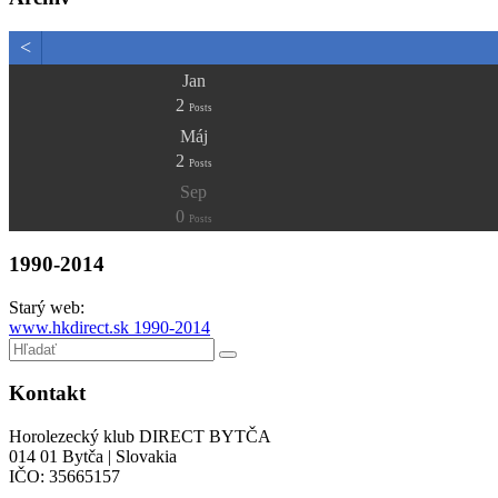
<
Jan
2
Posts
Máj
2
Posts
Sep
0
Posts
1990-2014
Starý web:
www.hkdirect.sk 1990-2014
Kontakt
Horolezecký klub DIRECT BYTČA
014 01 Bytča | Slovakia
IČO: 35665157