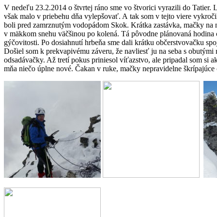
V nedeľu 23.2.2014 o štvrtej ráno sme vo štvorici vyrazili do Tatier.
však malo v priebehu dňa vylepšovať. A tak som v tejto viere vykro
boli pred zamrznutým vodopádom Skok. Krátka zastávka, mačky na n
v mäkkom snehu väčšinou po kolená. Tá pôvodne plánovaná hodina od 
gýčovitosti. Po dosiahnutí hrbeňa sme dali krátku občerstvovačku spo
Došiel som k prekvapivému záveru, že navliesť ju na seba s obutými 
odsadávačky. Až tretí pokus priniesol víťazstvo, ale pripadal som si a
mňa niečo úplne nové. Čakan v ruke, mačky nepravidelne škrípajúce o 