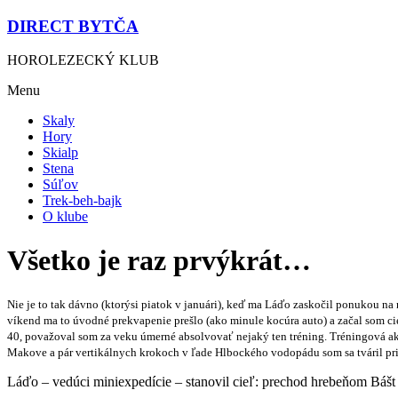
DIRECT BYTČA
HOROLEZECKÝ KLUB
Menu
Skaly
Hory
Skialp
Stena
Súľov
Trek-beh-bajk
O klube
Všetko je raz prvýkrát…
Nie je to tak dávno (kto
rýsi piatok v januári), keď ma Láďo zaskočil ponukou na 
víkend ma to úvodné prekvapenie prešlo (ako minule kocúra auto) a začal som ci
40, považoval som za veku úmerné absolvovať nejaký ten tréning. Tréningová ak
Makove a pár vertikálnych krokoch v ľade Hlbockého vodopádu som sa tváril pri
Láďo – vedúci miniexpedície – stanovil cieľ: prechod hrebeňom Bášt 