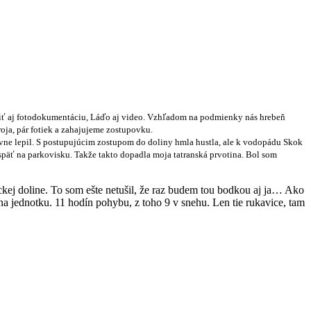
robiť aj fotodokumentáciu, Láďo aj video. Vzhľadom na podmienky nás hrebeň
oja, pár fotiek a zahajujeme zostupovku.
ívne lepil. S postupujúcim zostupom do doliny hmla hustla, ale k vodopádu Skok
í späť na parkovisku. Takže takto dopadla moja tatranská prvotina. Bol som
kej doline. To som ešte netušil, že raz budem tou bodkou aj ja… Ako
na jednotku. 11 hodín pohybu, z toho 9 v snehu. Len tie rukavice, tam