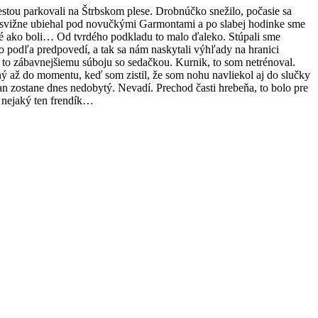
iestou parkovali na Štrbskom plese. Drobnúčko snežilo, počasie sa
ky svižne ubiehal pod novučkými Garmontami a po slabej hodinke sme
é ako boli… Od tvrdého podkladu to malo ďaleko. Stúpali sme
 podľa predpovedí, a tak sa nám naskytali výhľady na hranici
o to zábavnejšiemu súboju so sedačkou. Kurnik, to som netrénoval.
ý až do momentu, keď som zistil, že som nohu navliekol aj do slučky
atan zostane dnes nedobytý. Nevadí. Prechod časti hrebeňa, to bolo pre
e nejaký ten frendík…