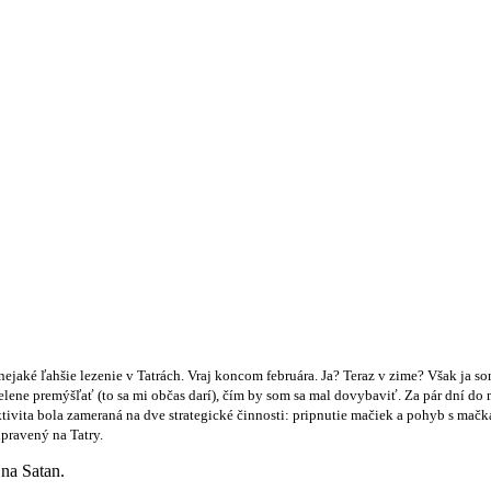
nejaké ľahšie lezenie v Tatrách. Vraj koncom februára. Ja? Teraz v zime? Však ja s
elene premýšľať (to sa mi občas darí), čím by som sa mal dovybaviť. Za pár dní d
tivita bola zameraná na dve strategické činnosti: pripnutie mačiek a pohyb s ma
pravený na Tatry.
na Satan.