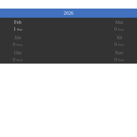
2026
Feb
Mar
1
0
Post
Posts
Jún
Júl
0
0
Posts
Posts
Okt
Nov
0
0
Posts
Posts