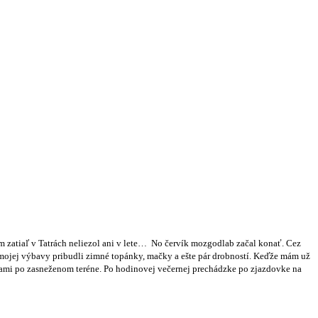
om zatiaľ v Tatrách neliezol ani v lete… No červík mozgodlab začal konať. Cez
o mojej výbavy pribudli zimné topánky, mačky a ešte pár drobností. Keďže mám už
čkami po zasneženom teréne. Po hodinovej večernej prechádzke po zjazdovke na