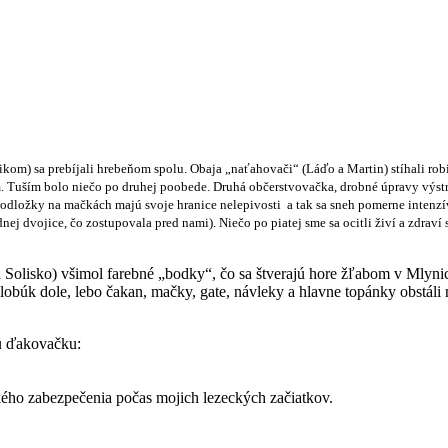
Nikom) sa prebíjali hrebeňom spolu. Obaja „naťahovači“ (Láďo a Martin) stíhali 
. Tuším bolo niečo po druhej poobede. Druhá občerstvovačka, drobné úpravy výstr
podložky na mačkách majú svoje hranice nelepivosti a tak sa sneh pomerne intenz
nej dvojice, čo zostupovala pred nami). Niečo po piatej sme sa ocitli živí a zdrav
Solisko) všimol farebné „bodky“, čo sa štverajú hore žľabom v Mlynic
obúk dole, lebo čakan, mačky, gate, návleky a hlavne topánky obstáli 
ku ďakovačku:
kého zabezpečenia počas mojich lezeckých začiatkov.