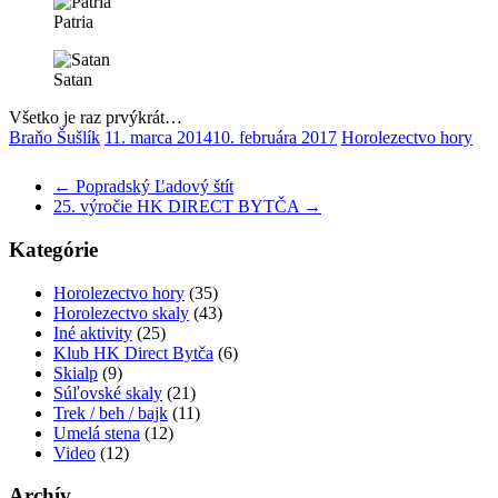
Patria
Satan
Všetko je raz prvýkrát…
Braňo Šušlík
11. marca 2014
10. februára 2017
Horolezectvo hory
←
Popradský Ľadový štít
25. výročie HK DIRECT BYTČA
→
Kategórie
Horolezectvo hory
(35)
Horolezectvo skaly
(43)
Iné aktivity
(25)
Klub HK Direct Bytča
(6)
Skialp
(9)
Súľovské skaly
(21)
Trek / beh / bajk
(11)
Umelá stena
(12)
Video
(12)
Archív