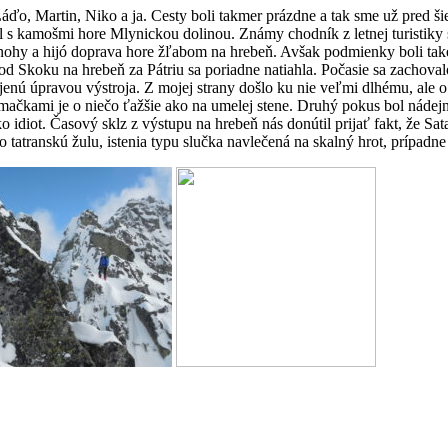
 Láďo, Martin, Niko a ja. Cesty boli takmer prázdne a tak sme už pred š
čil s kamošmi hore Mlynickou dolinou. Známy chodník z letnej turisti
ohy a hijó doprava hore žľabom na hrebeň. Avšak podmienky boli tak
Skoku na hrebeň za Pátriu sa poriadne natiahla. Počasie sa zachovalo
jenú úpravou výstroja. Z mojej strany došlo ku nie veľmi dlhému, ale 
mačkami je o niečo ťažšie ako na umelej stene. Druhý pokus bol nádejn
ko idiot. Časový sklz z výstupu na hrebeň nás donútil prijať fakt, že S
tatranskú žulu, istenia typu slučka navlečená na skalný hrot, prípadn