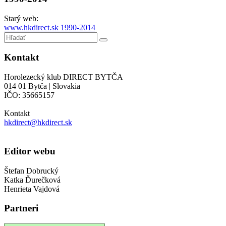
Starý web:
www.hkdirect.sk 1990-2014
Kontakt
Horolezecký klub DIRECT BYTČA
014 01 Bytča | Slovakia
IČO: 35665157
Kontakt
hkdirect@hkdirect.sk
Editor webu
Štefan Dobrucký
Katka Ďurečková
Henrieta Vajdová
Partneri