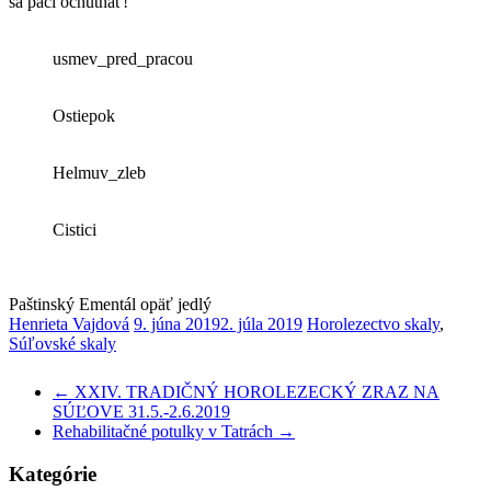
sa páči ochutnať!
usmev_pred_pracou
Ostiepok
Helmuv_zleb
Cistici
Paštinský Ementál opäť jedlý
Henrieta Vajdová
9. júna 2019
2. júla 2019
Horolezectvo skaly
,
Súľovské skaly
←
XXIV. TRADIČNÝ HOROLEZECKÝ ZRAZ NA
SÚĽOVE 31.5.-2.6.2019
Rehabilitačné potulky v Tatrách
→
Kategórie