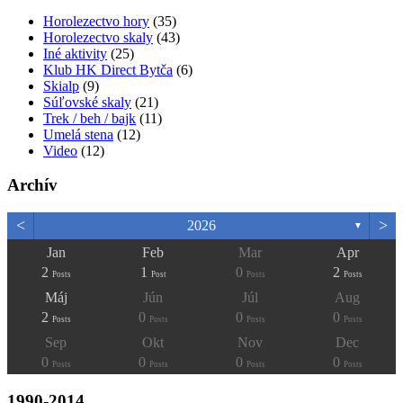
Horolezectvo hory
(35)
Horolezectvo skaly
(43)
Iné aktivity
(25)
Klub HK Direct Bytča
(6)
Skialp
(9)
Súľovské skaly
(21)
Trek / beh / bajk
(11)
Umelá stena
(12)
Video
(12)
Archív
<
>
2026
▼
Jan
Feb
Mar
Apr
2
1
0
2
Posts
Post
Posts
Posts
Máj
Jún
Júl
Aug
2
0
0
0
Posts
Posts
Posts
Posts
Sep
Okt
Nov
Dec
0
0
0
0
Posts
Posts
Posts
Posts
1990-2014