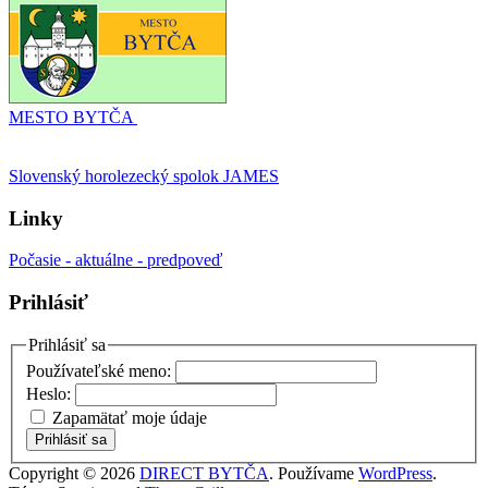
MESTO BYTČA
Slovenský horolezecký spolok JAMES
Linky
Počasie - aktuálne - predpoveď
Prihlásiť
Prihlásiť sa
Používateľské meno:
Heslo:
Zapamätať moje údaje
Prihlásiť sa
Copyright © 2026
DIRECT BYTČA
. Používame
WordPress
.