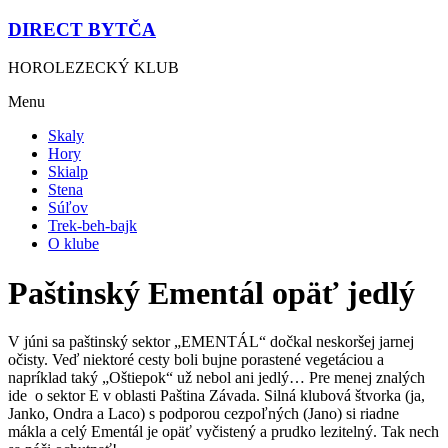
DIRECT BYTČA
HOROLEZECKÝ KLUB
Menu
Skaly
Hory
Skialp
Stena
Súľov
Trek-beh-bajk
O klube
Paštinský Ementál opäť jedlý
V júni sa paštinský sektor „EMENTÁL“ dočkal neskoršej jarnej
očisty. Veď niektoré cesty boli bujne porastené vegetáciou a
napríklad taký „Oštiepok“ už nebol ani jedlý… Pre menej znalých
ide o sektor E v oblasti Paština Závada.
Silná klubová štvorka (ja,
Janko, Ondra a Laco) s podporou cezpoľných (Jano) si riadne
mákla a celý Ementál je opäť vyčistený a prudko lezitelný. Tak nech