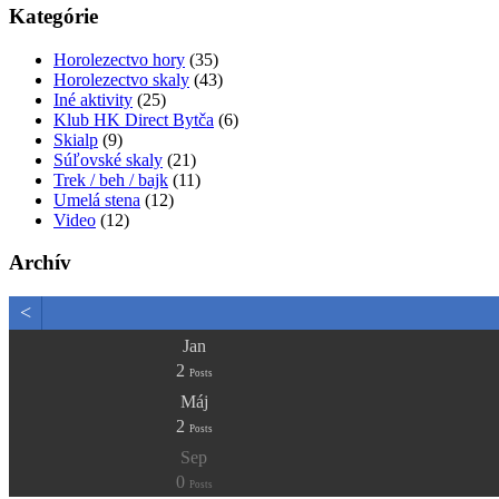
Kategórie
Horolezectvo hory
(35)
Horolezectvo skaly
(43)
Iné aktivity
(25)
Klub HK Direct Bytča
(6)
Skialp
(9)
Súľovské skaly
(21)
Trek / beh / bajk
(11)
Umelá stena
(12)
Video
(12)
Archív
<
Jan
2
Posts
Máj
2
Posts
Sep
0
Posts