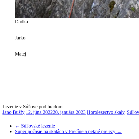
Dadka
Jarko
Matej
Lezenie v Súľove pod hradom
Jano Bušfy
12. júna 2022
20. januára 2023
Horolezectvo skaly
,
Súľov
←
Súľovské lezenie
Super počasie na skalách v Prečíne a pekné prelezy
→