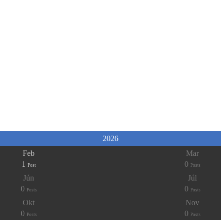
2026
Feb
Mar
1
0
Post
Posts
Jún
Júl
0
0
Posts
Posts
Okt
Nov
0
0
Posts
Posts