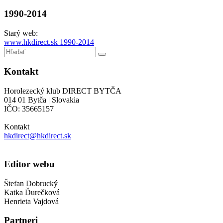
1990-2014
Starý web:
www.hkdirect.sk 1990-2014
Kontakt
Horolezecký klub DIRECT BYTČA
014 01 Bytča | Slovakia
IČO: 35665157
Kontakt
hkdirect@hkdirect.sk
Editor webu
Štefan Dobrucký
Katka Ďurečková
Henrieta Vajdová
Partneri