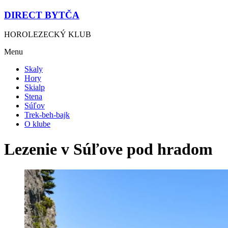
DIRECT BYTČA
HOROLEZECKÝ KLUB
Menu
Skaly
Hory
Skialp
Stena
Súľov
Trek-beh-bajk
O klube
Lezenie v Súľove pod hradom