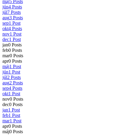
máj
5
Posts
jún
4
Posts
júl
7
Posts
aug
3
Posts
sep
1
Post
okt
4
Posts
nov
1
Post
dec
1
Post
jan
0
Posts
feb
0
Posts
mar
0
Posts
apr
0
Posts
máj
1
Post
jún
1
Post
júl
2
Posts
aug
2
Posts
sep
4
Posts
okt
1
Post
nov
0
Posts
dec
0
Posts
jan
1
Post
feb
1
Post
mar
1
Post
apr
0
Posts
máj
0
Posts