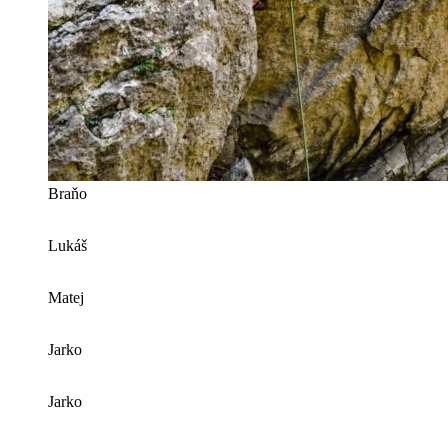
Braňo
Lukáš
Matej
Jarko
Jarko