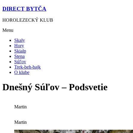
DIRECT BYTČA
HOROLEZECKÝ KLUB
Menu
Skaly
Hory
Skialp
Stena
Súľov
Trek-beh-bajk
O klube
Dnešný Súľov – Podsvetie
Martin
Martin