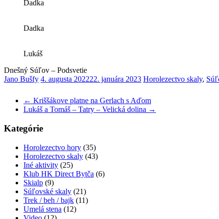
Dadka
Dadka
Lukáš
Dnešný Súľov – Podsvetie
Jano Bušfy
4. augusta 2022
22. januára 2023
Horolezectvo skaly
,
Súľ
←
Kriššákove platne na Gerlach s Aďom
Lukáš a Tomáš – Tatry – Velická dolina
→
Kategórie
Horolezectvo hory
(35)
Horolezectvo skaly
(43)
Iné aktivity
(25)
Klub HK Direct Bytča
(6)
Skialp
(9)
Súľovské skaly
(21)
Trek / beh / bajk
(11)
Umelá stena
(12)
Video
(12)