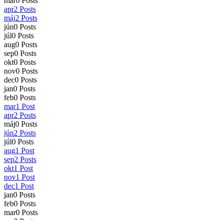
mar
0
Posts
apr
2
Posts
máj
2
Posts
jún
0
Posts
júl
0
Posts
aug
0
Posts
sep
0
Posts
okt
0
Posts
nov
0
Posts
dec
0
Posts
jan
0
Posts
feb
0
Posts
mar
1
Post
apr
2
Posts
máj
0
Posts
jún
2
Posts
júl
0
Posts
aug
1
Post
sep
2
Posts
okt
1
Post
nov
1
Post
dec
1
Post
jan
0
Posts
feb
0
Posts
mar
0
Posts