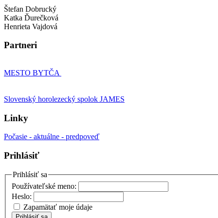
Štefan Dobrucký
Katka Ďurečková
Henrieta Vajdová
Partneri
MESTO BYTČA
Slovenský horolezecký spolok JAMES
Linky
Počasie - aktuálne - predpoveď
Prihlásiť
Prihlásiť sa
Používateľské meno:
Heslo:
Zapamätať moje údaje
Prihlásiť sa