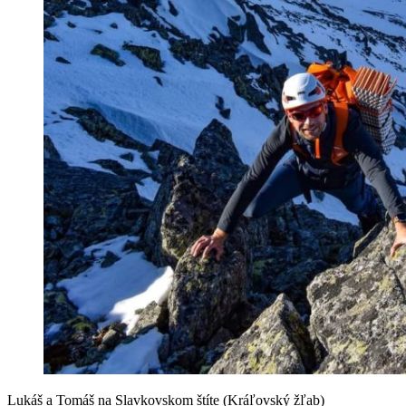
Lukáš a Tomáš na Slavkovskom štíte (Kráľovský žľab)