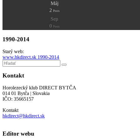
Máj
2
Posts
Sep
0
Posts
1990-2014
Starý web:
www.hkdirect.sk 1990-2014
Kontakt
Horolezecký klub DIRECT BYTČA
014 01 Bytča | Slovakia
IČO: 35665157
Kontakt
hkdirect@hkdirect.sk
Editor webu