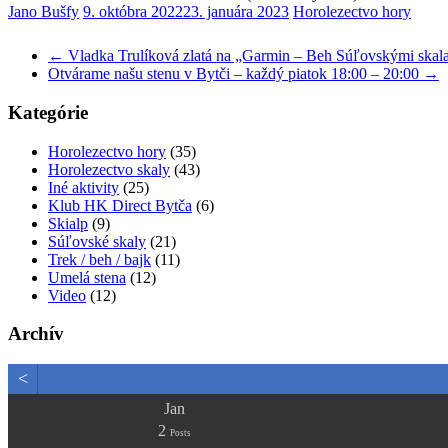
Jano Bušfy
9. októbra 2022
23. januára 2023
Horolezectvo hory
←
Vladka Trulíková zlatá na „Garmin – Beh Súľovskými skal
Otvárame našu stenu v Bytči – každý piatok 18:00 – 20:00
→
Kategórie
Horolezectvo hory
(35)
Horolezectvo skaly
(43)
Iné aktivity
(25)
Klub HK Direct Bytča
(6)
Skialp
(9)
Súľovské skaly
(21)
Trek / beh / bajk
(11)
Umelá stena
(12)
Video
(12)
Archív
<
Jan
2
Posts