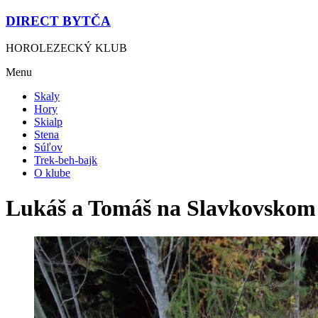
DIRECT BYTČA
HOROLEZECKÝ KLUB
Menu
Skaly
Hory
Skialp
Stena
Súľov
Trek-beh-bajk
O klube
Lukáš a Tomáš na Slavkovskom 