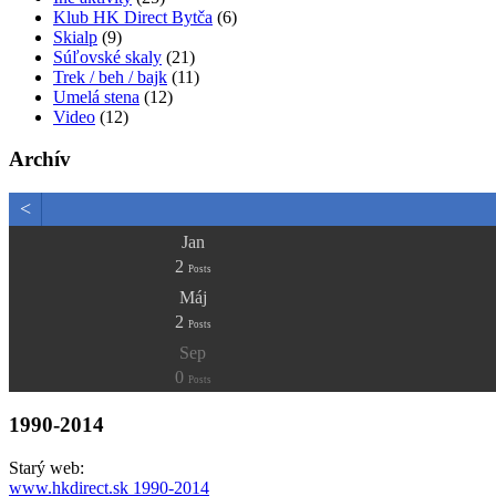
Klub HK Direct Bytča
(6)
Skialp
(9)
Súľovské skaly
(21)
Trek / beh / bajk
(11)
Umelá stena
(12)
Video
(12)
Archív
<
Jan
2
Posts
Máj
2
Posts
Sep
0
Posts
1990-2014
Starý web:
www.hkdirect.sk 1990-2014