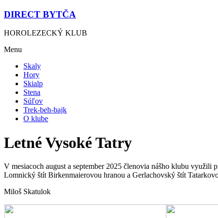
DIRECT BYTČA
HOROLEZECKÝ KLUB
Menu
Skaly
Hory
Skialp
Stena
Súľov
Trek-beh-bajk
O klube
Letné Vysoké Tatry
V mesiacoch august a september 2025 členovia nášho klubu využili p
Lomnický štít Birkenmaierovou hranou a Gerlachovský štít Tatarkovo
Miloš Skatulok