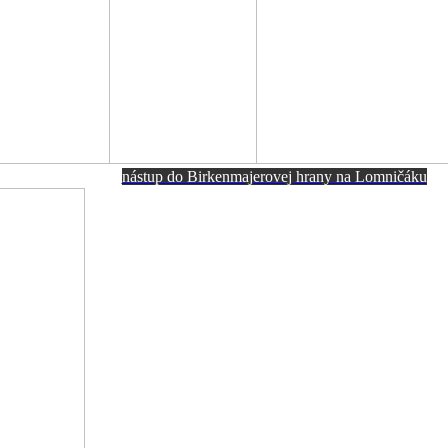
nástup do Birkenmajerovej hrany na Lomničáku