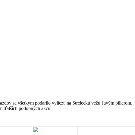
azdov sa všetkým podarilo vyliezť na Streleckú vežu ľavým pilierom,
m ďalších podobných akcií.