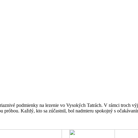
riaznivé podmienky na lezenie vo Vysokých Tatrách. V rámci troch výj
u próbou. Každý, kto sa zúčastnil, bol nadmieru spokojný s očakávaní