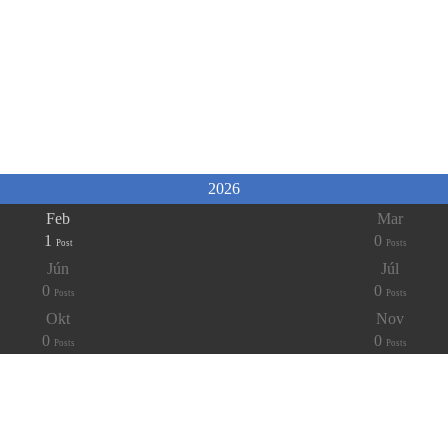
2026
Feb
Mar
1
0
Post
Posts
Jún
Júl
0
0
Posts
Posts
Okt
Nov
0
0
Posts
Posts