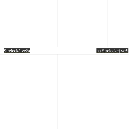
Strelecká veža
na Streleckej veži