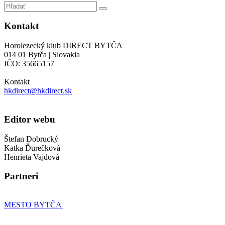
Kontakt
Horolezecký klub DIRECT BYTČA
014 01 Bytča | Slovakia
IČO: 35665157
Kontakt
hkdirect@hkdirect.sk
Editor webu
Štefan Dobrucký
Katka Ďurečková
Henrieta Vajdová
Partneri
MESTO BYTČA