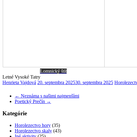
Lomnický štít
Letné Vysoké Tatry
Henrieta Vajdová
20. septembra 2025
30. septembra 2025
Horolezect
←
Neznáma s našimi najmenšími
Poetický Prečín
→
Kategórie
Horolezectvo hory
(35)
Horolezectvo skaly
(43)
Iné aktivity
(25)