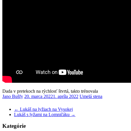
Dada v pretekoch na rýchlosť štvrtá, takto trénovala
Jano Bušfy
20. marca 2022
1. apríla 2022
Umelá stena
←
Lukáš na lyžiach na Vysokej
Lukáš s lyžami na Lomničáku
→
Kategórie