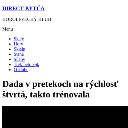
DIRECT BYTČA
HOROLEZECKÝ KLUB
Menu
Skaly
Hory
Skialp
Stena
Súľov
Trek-beh-bajk
O klube
Dada v pretekoch na rýchlosť
štvrtá, takto trénovala