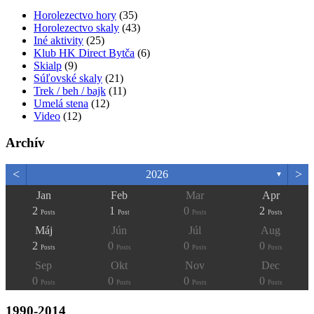
Horolezectvo hory
(35)
Horolezectvo skaly
(43)
Iné aktivity
(25)
Klub HK Direct Bytča
(6)
Skialp
(9)
Súľovské skaly
(21)
Trek / beh / bajk
(11)
Umelá stena
(12)
Video
(12)
Archív
<
>
2026
▼
Jan
Feb
Mar
Apr
2
1
0
2
Posts
Post
Posts
Posts
Máj
Jún
Júl
Aug
2
0
0
0
Posts
Posts
Posts
Posts
Sep
Okt
Nov
Dec
0
0
0
0
Posts
Posts
Posts
Posts
1990-2014