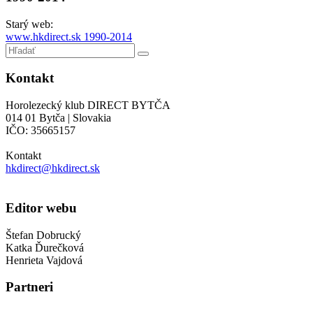
Starý web:
www.hkdirect.sk 1990-2014
Kontakt
Horolezecký klub DIRECT BYTČA
014 01 Bytča | Slovakia
IČO: 35665157
Kontakt
hkdirect@hkdirect.sk
Editor webu
Štefan Dobrucký
Katka Ďurečková
Henrieta Vajdová
Partneri