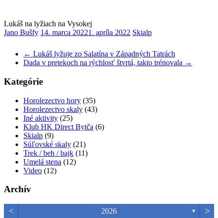
Lukáš na lyžiach na Vysokej
Jano Bušfy
14. marca 2022
1. apríla 2022
Skialp
←
Lukáš lyžuje zo Salatína v Západných Tatrách
Dada v pretekoch na rýchlosť štvrtá, takto trénovala
→
Kategórie
Horolezectvo hory
(35)
Horolezectvo skaly
(43)
Iné aktivity
(25)
Klub HK Direct Bytča
(6)
Skialp
(9)
Súľovské skaly
(21)
Trek / beh / bajk
(11)
Umelá stena
(12)
Video
(12)
Archív
<
>
2026
▼