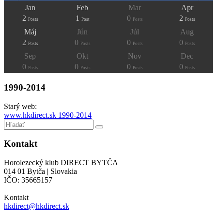
Jan
Feb
Mar
Apr
2
1
0
2
Posts
Post
Posts
Posts
Máj
Jún
Júl
Aug
2
0
0
0
Posts
Posts
Posts
Posts
Sep
Okt
Nov
Dec
0
0
0
0
Posts
Posts
Posts
Posts
1990-2014
Starý web:
www.hkdirect.sk 1990-2014
Kontakt
Horolezecký klub DIRECT BYTČA
014 01 Bytča | Slovakia
IČO: 35665157
Kontakt
hkdirect@hkdirect.sk