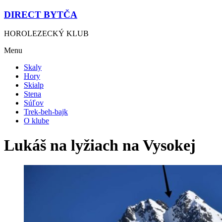
DIRECT BYTČA
HOROLEZECKÝ KLUB
Menu
Skaly
Hory
Skialp
Stena
Súľov
Trek-beh-bajk
O klube
Lukáš na lyžiach na Vysokej