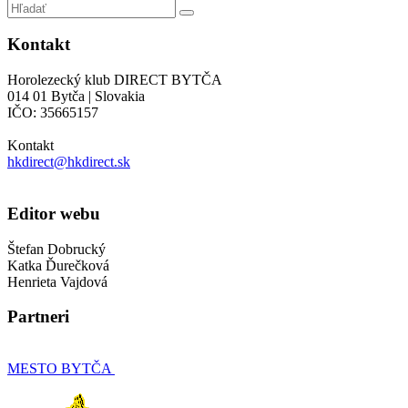
Kontakt
Horolezecký klub DIRECT BYTČA
014 01 Bytča | Slovakia
IČO: 35665157
Kontakt
hkdirect@hkdirect.sk
Editor webu
Štefan Dobrucký
Katka Ďurečková
Henrieta Vajdová
Partneri
MESTO BYTČA