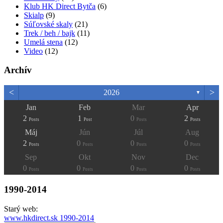
Klub HK Direct Bytča
(6)
Skialp
(9)
Súľovské skaly
(21)
Trek / beh / bajk
(11)
Umelá stena
(12)
Video
(12)
Archív
<
>
2026
▼
Jan
Feb
Mar
Apr
2
1
0
2
Posts
Post
Posts
Posts
Máj
Jún
Júl
Aug
2
0
0
0
Posts
Posts
Posts
Posts
Sep
Okt
Nov
Dec
0
0
0
0
Posts
Posts
Posts
Posts
1990-2014
Starý web:
www.hkdirect.sk 1990-2014