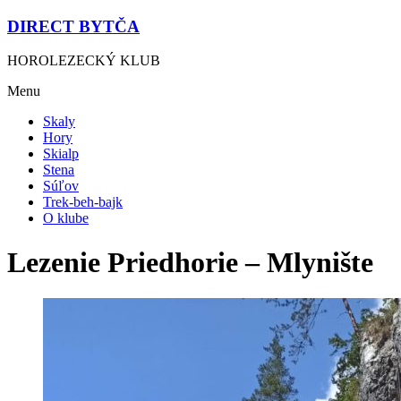
DIRECT BYTČA
HOROLEZECKÝ KLUB
Menu
Skaly
Hory
Skialp
Stena
Súľov
Trek-beh-bajk
O klube
Lezenie Priedhorie – Mlynište