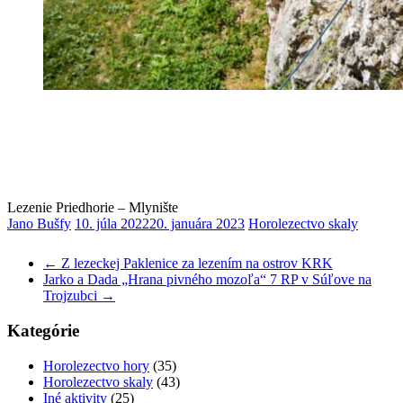
Lezenie Priedhorie – Mlynište
Jano Bušfy
10. júla 2022
20. januára 2023
Horolezectvo skaly
←
Z lezeckej Paklenice za lezením na ostrov KRK
Jarko a Dada „Hrana pivného mozoľa“ 7 RP v Súľove na
Trojzubci
→
Kategórie
Horolezectvo hory
(35)
Horolezectvo skaly
(43)
Iné aktivity
(25)